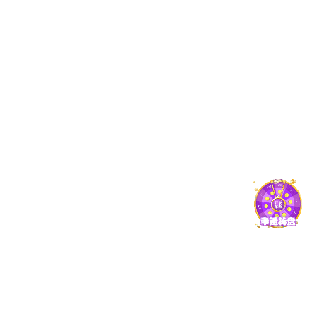
能直接得分，但哈兰德通过精准布局吸引了多名防守
队员，为随后的队友创造了良机。这种无私奉献精神
展现出了他作为领袖级人物应有的大格局，也让人感
受到曼城整体战术执行上的完美配合。
最后，在比赛临近尾声的时候，对方发起猛烈反扑，
而正是在这种情况下，哈兰德依然保持镇定，通过合
理位置选择和及时跑位帮助球队稳住阵脚，他的不懈
努力最终换来了球队胜利。这些关键时刻充分展示出
了一名顶级前锋在决定性时刻的重要性，也让整场较
量充满悬念和戏剧性。
3、VLOG带来的影响
随着社交媒体的发展，许多运动员开始尝试用VLOG
记录自己的职业生涯和生活点滴。哈兰德此次发布