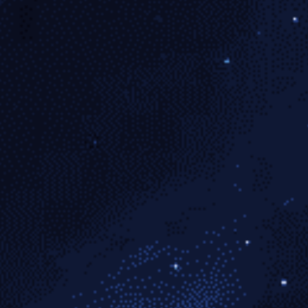
于快船来说至关重要
静，将直接影响他们
尤其是在季后赛阶段
加强心理辅导训练，
是在常规赛还是季后
此外，提高集体心理
转局势。这不仅能增
4、对未来
结合乔·约翰逊关于小
结与配合的重要性，
我们期待看到更多小
术安排，为全队创造