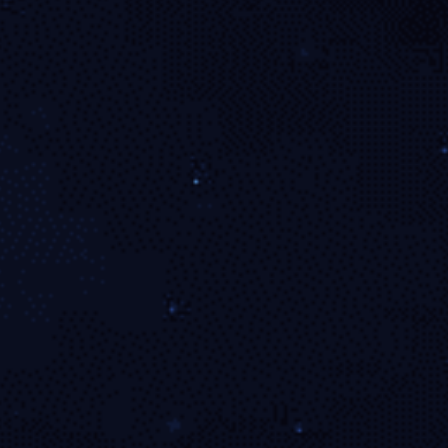
下一篇：
曼联宣布对阵伯恩茅斯将穿本赛季
4
老六回忆被交易至尼克斯时的
感受与
2026-07-14
推荐