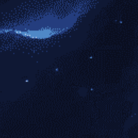
战，将是未来取得成
最后，希望快船不仅
实现这个目标而奋斗
总结：
综上所述，乔·约翰逊
在当前竞争激烈的大
彼此间良好配合，从
未来，希望快船能够
冠梦想。同时，在这