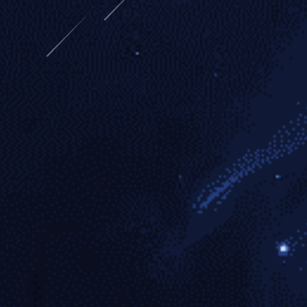
2、战术执
除了团队合作外，战术
的战术体系。如果快
面，小卡作为核心球
例如，在进攻端，快
位球员及时轮换与补
差，都可能导致整个
因此，加强训练中的
时，通过视频分析等
度。
3、心理素
篮球是一项高度竞争性