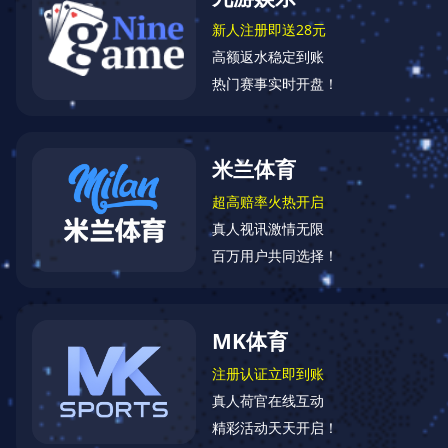
乔约翰
在近日的NBA比赛中
Leonard）的发
员。文章将从四个方